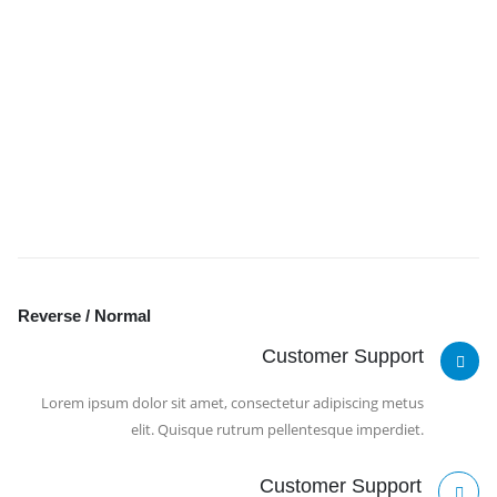
Customizable
Donec id elit non mi porta gravida at eget metus. Fusce dapibus.
Reverse / Normal
Customer Support
Lorem ipsum dolor sit amet, consectetur adipiscing metus
elit. Quisque rutrum pellentesque imperdiet.
Customer Support