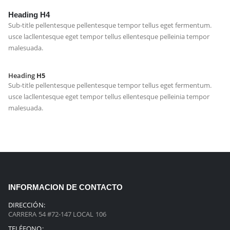
Heading
H4
Sub-title pellentesque pellentesque tempor tellus eget fermentum.
usce lacllentesque eget tempor tellus ellentesque pelleinia tempor
malesuada.
Heading
H5
Sub-title pellentesque pellentesque tempor tellus eget fermentum.
usce lacllentesque eget tempor tellus ellentesque pelleinia tempor
malesuada.
INFORMACION DE CONTACTO
DIRECCIÓN:
CARRERA 54 #72-147 LOCAL 106
TELÉFONO: