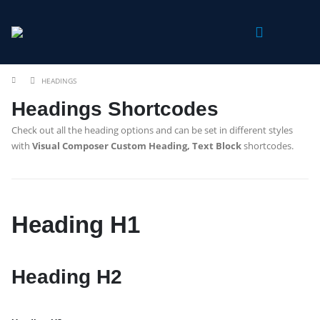
HEADINGS
Headings Shortcodes
Check out all the heading options and can be set in different styles
with
Visual Composer Custom Heading, Text Block
shortcodes.
Heading
H1
Heading
H2