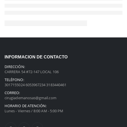
INFORMACION DE CONTACTO
DIRECCIÓN:
CARRERA 54 #72-147 LOCAL 106
TELÉFONO:
3017155024 6053967234 3183440461
CORREO:
cirugiademanosas@gmail.com
HORARIO DE ATENCIÓN:
Lunes - Viernes / 8:00 AM - 5:00 PM