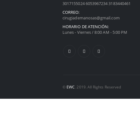
3017155024 6053967234 3183440461
CORREO:
cirugiademanosas@gmail.com
HORARIO DE ATENCIÓN:
Lunes - Viernes / 8:00 AM - 5:00 PM
©
EWC
. 2019. All Rights Reserved